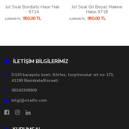
Jut Sisal Bordürlü Hasır Halı
Jüt Sisal Gri Beyaz Makine
- 9714
Halısı 9718
950.00 TL
950.00 TL
1,200.00 TL
1,200.00 TL
İLETİŞİM BİLGİLERİMİZ
D130 karayolu üzeri, Körfez, torpitocular sit no 173,
41190 Basiskele/Kocaeli
05343309909
bilgi@citalfo.com