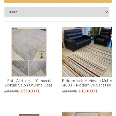
Soft Akrilik Halı Yumuşak
Reform Halı Meridyen Multy
Dokulu Salon Oturma Odası
4803 - Modern ve Sanatsal
Yatak Odası Halısı
Dokunuş
1,550.00 TL
1,130.00 TL
1,850.00 TL
1,250.00 TL