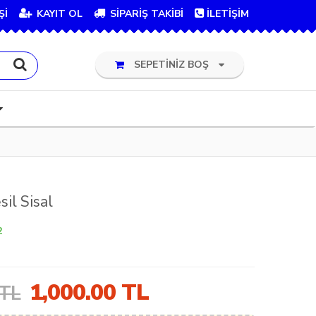
Şİ
KAYIT OL
SİPARİŞ TAKİBİ
İLETİŞİM
SEPETİNİZ BOŞ
sil Sisal
2
1,000.00
TL
 TL