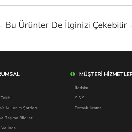
Bu Ürünler De İlginizi Çekebilir
RUMSAL
MÜŞTERİ HİZMETLER
İletişim
 Takibi
S.S.S.
k Ve Kullanım Şartları
Detaylı Arama
e Taşıma Bilgileri
i Ve İade