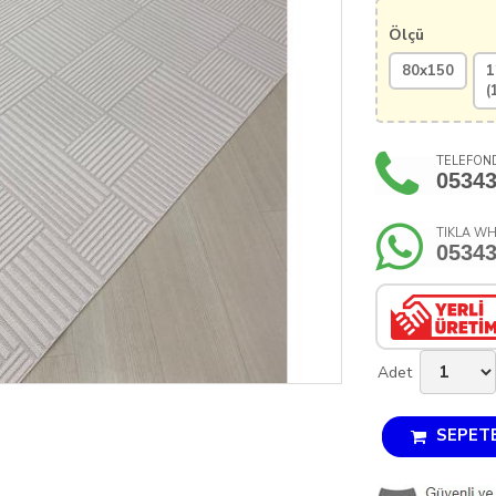
Ölçü
80x150
1
(
TELEFOND
0534
TIKLA WH
0534
Adet
SEPETE