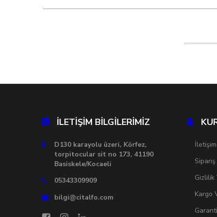
İLETİŞİM BİLGİLERİMİZ
KU
D130 karayolu üzeri, Körfez,
İletişim
torpitocular sit no 173, 41190
Sipariş
Basiskele/Kocaeli
Gizlili
05343309909
Kargo V
bilgi@citalfo.com
Garant