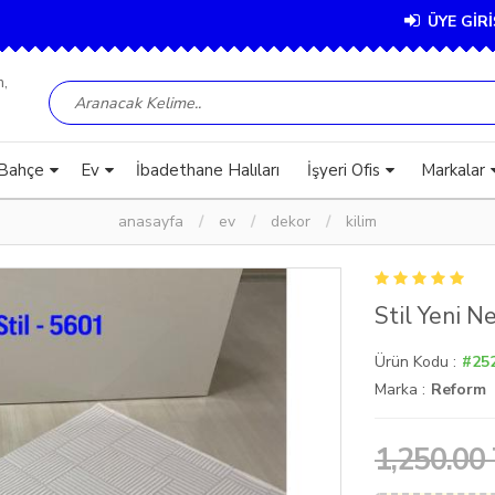
ÜYE GİRİ
Bahçe
Ev
İbadethane Halıları
İşyeri Ofis
Markalar
anasayfa
ev
dekor
kilim
Stil Yeni Ne
Ürün Kodu :
#25
Marka :
Reform
1,250.00