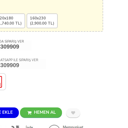
20x180
160x230
1,740.00
TL)
(
2,900.00
TL)
A SİPARİŞ VER
3309909
ATSAPP İLE SİPARİŞ VER
3309909
 EKLE
HEMEN AL